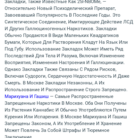
Закладки, Также Известные Как 25I-NBOMe, —
Относительно Новый Психоделический Препарат,
Завоевавший Популярность В Последние Годы. Это
Синтетическое Соединение, Имитирующее Действие ЛСД
И Других Галлюциногенных Наркотиков. Закладки
Обычно Продаются В Виде Маленьких Квадратиков
Бумаги, Которые Для Растворения Кладут На Язык Или
Под Губу. Использование Закладок Может Иметь Ряд
Последствий Для Тела И Разума, Включая Изменение
Восприятия, Изменения Настроения И Галлюцинации.
Однако Закладки Также Связаны С Рядом Рисков,
Включая Судороги, Сердечную Недостаточность И Даже
Смерть. В Москве Закладки Незаконны, А Их
Использование И Распространение Строго Запрещено.
Марихуана И Гашиш
— Самые Распространенные
Запрещенные Наркотики В Москве. Оба Они Получены
Из Растения Каннабис И Обычно Употребляются Путем
Курения Или Испарения. В Москве Марихуана И Гашиш
Запрещены Законом, А Их Употребление И Хранение
Может Повлечь За Собой Штрафы И Тюремное
Заключение.