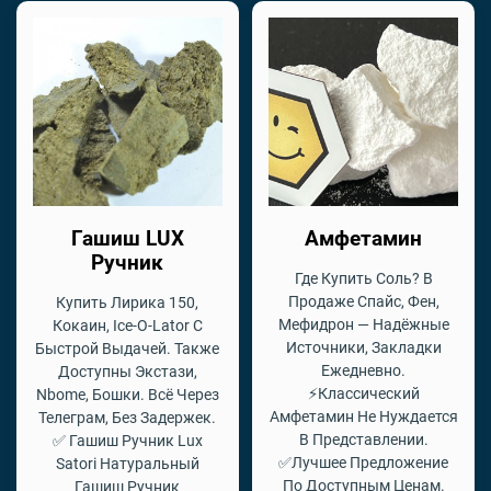
Гашиш LUX
Амфетамин
Ручник
Где Купить Соль? В
Продаже Спайс, Фен,
Купить Лирика 150,
Мефидрон — Надёжные
Кокаин, Ice-O-Lator С
Источники, Закладки
Быстрой Выдачей. Также
Ежедневно.
Доступны Экстази,
⚡Классический
Nbome, Бошки. Всё Через
Амфетамин Не Нуждается
Телеграм, Без Задержек.
В Представлении.
✅ Гашиш Ручник Lux
✅Лучшее Предложение
Satori Натуральный
По Доступным Ценам.
Гашиш Ручник