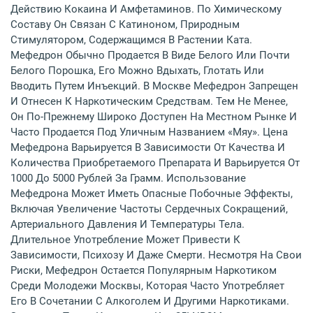
Действию Кокаина И Амфетаминов. По Химическому
Составу Он Связан С Катиноном, Природным
Стимулятором, Содержащимся В Растении Ката.
Мефедрон Обычно Продается В Виде Белого Или Почти
Белого Порошка, Его Можно Вдыхать, Глотать Или
Вводить Путем Инъекций. В Москве Мефедрон Запрещен
И Отнесен К Наркотическим Средствам. Тем Не Менее,
Он По-Прежнему Широко Доступен На Местном Рынке И
Часто Продается Под Уличным Названием «мяу». Цена
Мефедрона Варьируется В Зависимости От Качества И
Количества Приобретаемого Препарата И Варьируется От
1000 До 5000 Рублей За Грамм. Использование
Мефедрона Может Иметь Опасные Побочные Эффекты,
Включая Увеличение Частоты Сердечных Сокращений,
Артериального Давления И Температуры Тела.
Длительное Употребление Может Привести К
Зависимости, Психозу И Даже Смерти. Несмотря На Свои
Риски, Мефедрон Остается Популярным Наркотиком
Среди Молодежи Москвы, Которая Часто Употребляет
Его В Сочетании С Алкоголем И Другими Наркотиками.