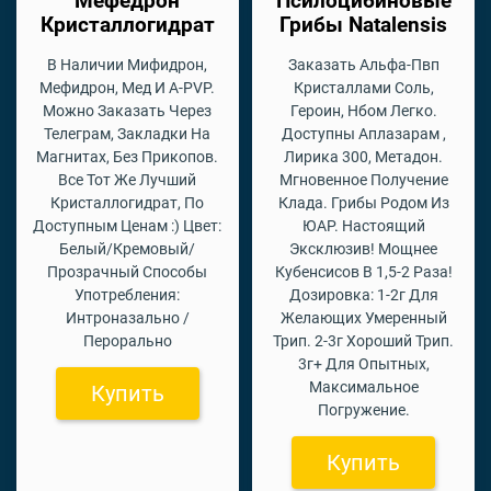
Мефедрон
Псилоцибиновые
Кристаллогидрат
Грибы Natalensis
В Наличии Мифидрон,
Заказать Альфа-Пвп
Мефидрон, Мед И A-PVP.
Кристаллами Соль,
Можно Заказать Через
Героин, Нбом Легко.
Телеграм, Закладки На
Доступны Аплазарам ,
Магнитах, Без Прикопов.
Лирика 300, Метадон.
Все Тот Же Лучший
Мгновенное Получение
Кристаллогидрат, По
Клада. Грибы Родом Из
Доступным Ценам :) Цвет:
ЮАР. Настоящий
Белый/Кремовый/
Эксклюзив! Мощнее
Прозрачный Способы
Кубенсисов В 1,5-2 Раза!
Употребления:
Дозировка: 1-2г Для
Интроназально /
Желающих Умеренный
Перорально
Трип. 2-3г Хороший Трип.
3г+ Для Опытных,
Максимальное
Купить
Погружение.
Купить