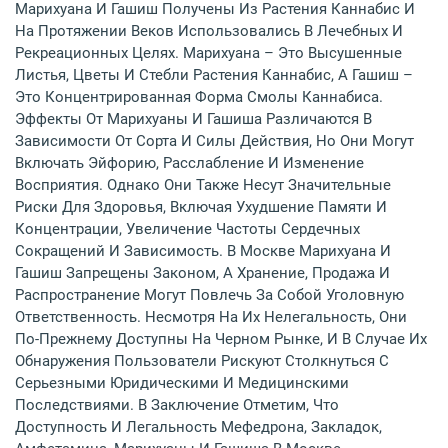
Марихуана И Гашиш Получены Из Растения Каннабис И
На Протяжении Веков Использовались В Лечебных И
Рекреационных Целях. Марихуана – Это Высушенные
Листья, Цветы И Стебли Растения Каннабис, А Гашиш –
Это Концентрированная Форма Смолы Каннабиса.
Эффекты От Марихуаны И Гашиша Различаются В
Зависимости От Сорта И Силы Действия, Но Они Могут
Включать Эйфорию, Расслабление И Изменение
Восприятия. Однако Они Также Несут Значительные
Риски Для Здоровья, Включая Ухудшение Памяти И
Концентрации, Увеличение Частоты Сердечных
Сокращений И Зависимость. В Москве Марихуана И
Гашиш Запрещены Законом, А Хранение, Продажа И
Распространение Могут Повлечь За Собой Уголовную
Ответственность. Несмотря На Их Нелегальность, Они
По-Прежнему Доступны На Черном Рынке, И В Случае Их
Обнаружения Пользователи Рискуют Столкнуться С
Серьезными Юридическими И Медицинскими
Последствиями. В Заключение Отметим, Что
Доступность И Легальность Мефедрона, Закладок,