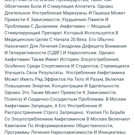
Облегчение Боли И Стимуляция Аппетита. Однако
Длительное Употребление Марихуаны И Гашиша Может
Привести К Зависимости, Ухудшению Памяти И
Проблемам С Дыханием. Амфетамин — Мощный
Стимулирующий Препарат, Который Используется В
Медицинских Целях С Начала 20 Века. Его Обычно
Назначают Для Лечения Синдрома Дефицита Внимания
И Гиперактивности (СДВГ) И Нарколепсии. Однако
Амфетамин Также Имеет Историю Злоупотребления,
Особенно Среди Спортсменов И Студентов, Стремящихся
Улучшить Свои Результаты. Употребление Амфетамина
Может Иметь Ряд Эффектов На Тело И Разум, Включая
Повышение Энергии, Концентрации И Бдительности.
Однако Это Также Может Привести К Зависимости,
Психозу И Сердечно-Сосудистым Проблемам. В Москве
Амфетамин Запрещен, А Его Употребление И
Распространение Строго Запрещено. Усилия По Борьбе
Со Злоупотреблением Амфетамином В Москве Включают
Кампании По Информированию Общественности,
Программы Лечения Наркозависимости И Инициативы