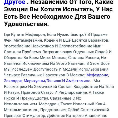
Другое
. Независимо От Того, Какие
Эмоции Вы Хотите Испытать, У Нас
Есть Все Необходимое Для Вашего
Удовольствия.
Где Купить Мефедрон, Если Нужно Быстро? В Продаже
Фен, Метамефтамин, Кодеин И Ещё Десятки Вариантов.
Употребление Наркотиков И Злоупотребление Ими —
Сложная Проблема, Затрагивающая Отдельных Людей И
Общества Во Всем Мире. Москва, Столица России, Не
Является Исключением Из Этого Явления. В Этом Эссе
Мы Исследуем Доступность И Модели Использования
Четырех Различных Наркотиков В Москве:
Мефедрона,
Закладок, Марихуаны/гашиша И Амфетамина
. Мы
Рассмотрим Их Химический Состав, Воздействие На Тело
И Разум, Правовой Статус И Регулирование, А Также
Риски И Преимущества, Связанные С Их
Использованием. Мефедрон, Также Известный Как 4-
Метилметкатинон, Представляет Собой Синтетический
Препарат-Стимулятор, Действие Которого Аналогично