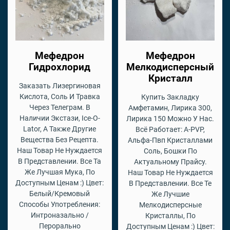
Мефедрон
Мефедрон
Гидрохлорид
Мелкодисперсный
Кристалл
Заказать Лизергиновая
Кислота, Соль И Травка
Купить Закладку
Через Телеграм. В
Амфетамин, Лирика 300,
Наличии Экстази, Ice-O-
Лирика 150 Можно У Нас.
Lator, А Также Другие
Всё Работает: A-PVP,
Вещества Без Рецепта.
Альфа-Пвп Кристаллами
Наш Товар Не Нуждается
Соль, Бошки По
В Представлении. Все Та
Актуальному Прайсу.
Же Лучшая Мука, По
Наш Товар Не Нуждается
Доступным Ценам :) Цвет:
В Представлении. Все Те
Белый/Кремовый
Же Лучшие
Способы Употребления:
Мелкодисперсные
Интроназально /
Кристаллы, По
Перорально
Доступным Ценам :) Цвет: