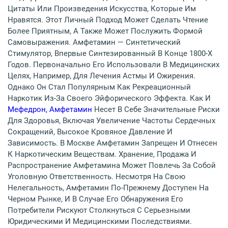
Цитаты Или Произведения Искусства, Которые Им
Нравятся. Этот Личный Подход Может Сделать Чтение
Более Приятным, А Также Может Послужить Формой
Самовыражения. Амфетамин — Синтетический
Стимулятор, Впервые Синтезированный В Конце 1800-Х
Годов. Первоначально Его Использовали В Медицинских
Целях, Например, Для Лечения Астмы И Ожирения.
Однако Он Стал Популярным Как Рекреационный
Наркотик Из-За Своего Эйфорического Эффекта. Как И
Мефедрон, Амфетамин
Несет В Себе Значительные Риски
Для Здоровья, Включая Увеличение Частоты Сердечных
Сокращений, Высокое Кровяное Давление И
Зависимость. В Москве Амфетамин Запрещен И Отнесен
К Наркотическим Веществам. Хранение, Продажа И
Распространение Амфетамина Может Повлечь За Собой
Уголовную Ответственность. Несмотря На Свою
Нелегальность, Амфетамин По-Прежнему Доступен На
Черном Рынке, И В Случае Его Обнаружения Его
Потребители Рискуют Столкнуться С Серьезными
Юридическими И Медицинскими Последствиями.