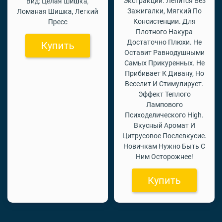
Экстракции. Лепится Без
Вид: Целая Шишка,
Зажигалки, Мягкий По
Ломаная Шишка, Легкий
Консистенции. Для
Пресс
Плотного Накура
Достаточно Плюхи. Не
Купить
Оставит Равнодушными
Самых Прикуренных. Не
Прибивает К Дивану, Но
Веселит И Стимулирует.
Эффект Теплого
Лампового
Психоделического High.
Вкусный Аромат И
Цитрусовое Послевкусие.
Новичкам Нужно Быть С
Ним Осторожнее!
Купить